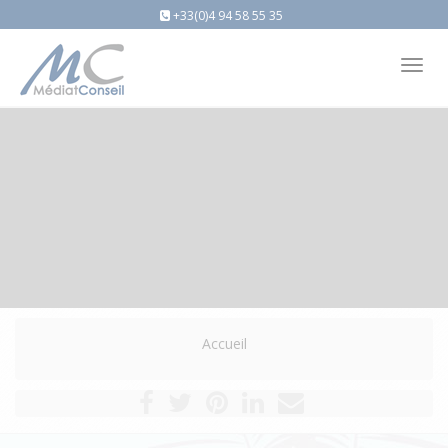
+33(0)4 94 58 55 35
Tog
nav
Accueil