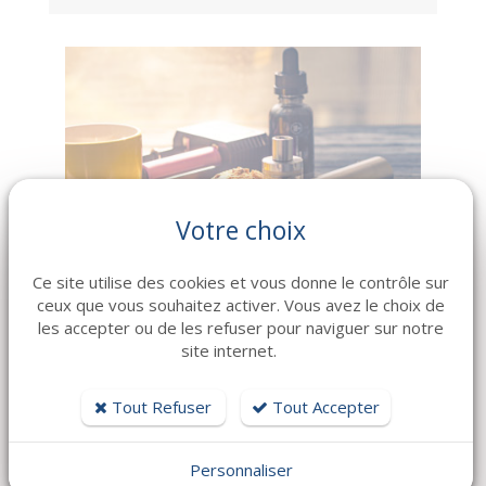
Votre choix
Ce site utilise des cookies et vous donne le contrôle sur
ceux que vous souhaitez activer. Vous avez le choix de
les accepter ou de les refuser pour naviguer sur notre
site internet.
Bar-Tabac
Ville balnéaire 83
Tout Refuser
Tout Accepter
RÉF. 7062/ BT-1702
Personnaliser
Chiffre d'affaires partie taxable total :
419