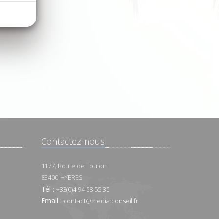
Contactez-nous
1177, Route de Toulon
83400
HYERES
Tél :
+33(0)4 94 58 55 35
Email :
contact@mediatconseil.fr