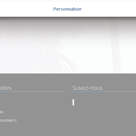
ien est exposé sont disponibles sur le site Géorisques
Personnaliser
540,00 €
,00 €
tiles
Suivez-nous
BAC
STAURANTS