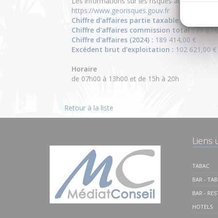
Les informations sur les risques auxquels ce b
https://www.georisques.gouv.fr
Chiffre d'affaires partie taxable total :
117 
Chiffre d'affaires commission total :
71 874
Chiffre d'affaires (2024) :
189 414,00 €
Excédent brut d’exploitation :
102 621,00 €
Horaire
de 07h00 à 13h00 et de 15h à 20h
Retour à la liste
Liens u
TABAC
BAR - TA
BAR - RE
HOTELS