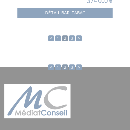
374 000 €
DÉTAIL BAR-TABAC
<
1
2
3
>
<
1
2
3
>