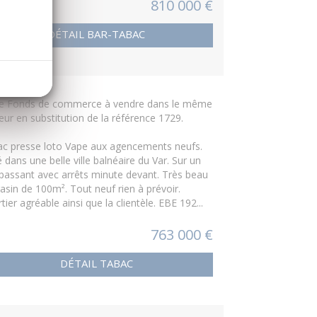
810 000 €
DÉTAIL BAR-TABAC
re Fonds de commerce à vendre dans le même
eur en substitution de la référence 1729.
c presse loto Vape aux agencements neufs.
é dans une belle ville balnéaire du Var. Sur un
passant avec arrêts minute devant. Très beau
sin de 100m². Tout neuf rien à prévoir.
tier agréable ainsi que la clientèle. EBE 192...
763 000 €
DÉTAIL TABAC