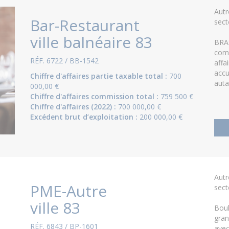
Aut
Bar-Restaurant
sect
ville balnéaire 83
BRAS
comm
RÉF. 6722 / BB-1542
affa
accu
Chiffre d'affaires partie taxable total :
700
auta
000,00 €
Chiffre d'affaires commission total :
759 500 €
Chiffre d'affaires (2022) :
700 000,00 €
Excédent brut d’exploitation :
200 000,00 €
Aut
PME-Autre
sect
ville 83
Boul
gran
RÉF. 6843 / BP-1601
ave