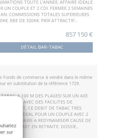
NIMATIONS TOUTE L'ANNEE. AFFAIRE IDEALE
R UN COUPLE ET 2 CDI. FERMEE 2 SEMAINES
 AN. COMMISSIONS TOTALES SUPERIEURES
0K€. EBE DE 320K€. PRIX ATTRACTIF...
857 150 €
DÉTAIL BAR-TABAC
re Fonds de commerce à vendre dans le même
eur en substitution de la référence 1729.
 TABAC: A 100 M DES PLAGES! SUR UN AXE
S PASSANT AVEC DES FACILITES DE
IONNEMENT, CE DEBIT DE TABAC TRES
CIEUX EST IDEAL POUR UN COUPLE AVEC 2
LOYES. AFFAIRE A REDYNAMISER! CAUSE DE
ouhaitez
VENTE: DEPART EN RETRAITE. DOSSIE...
uer sur