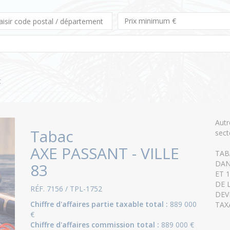
t
Aut
Tabac
sect
AXE PASSANT - VILLE
TAB
DAN
83
ET 
DE 
RÉF. 7156 / TPL-1752
DEV
Chiffre d'affaires partie taxable total :
889 000
TAX
€
Chiffre d'affaires commission total :
889 000 €