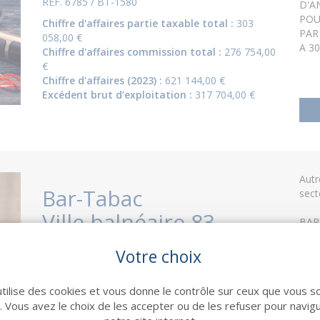
RÉF. 6785 / BT-1580
D'A
POU
Chiffre d'affaires partie taxable total :
303
PAR
058,00 €
A 30
Chiffre d'affaires commission total :
276 754,00
€
Chiffre d'affaires (2023) :
621 144,00 €
Excédent brut d’exploitation :
317 704,00 €
Aut
Bar-Tabac
sect
Ville balnéaire 83
BAR
TRE
RÉF. 7062/ BT-1702
STA
Votre choix
SPA
Chiffre d'affaires partie taxable total :
419
EMP
635,00 €
utilise des cookies et vous donne le contrôle sur ceux que vous s
LA 
Chiffre d'affaires commission total :
274 626,00
r. Vous avez le choix de les accepter ou de les refuser pour navig
€