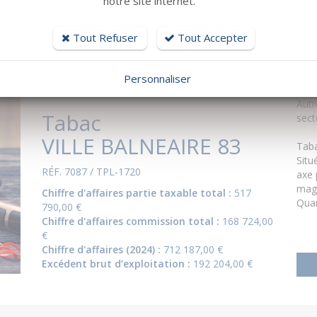
notre site internet.
Chiffre d'affaires (2024) :
733 361,00 €
Excédent brut d’exploitation :
219 301,00 €
Tout Refuser
Tout Accepter
Personnaliser
Aut
Tabac
sect
VILLE BALNEAIRE 83
Taba
Situ
RÉF. 7087 / TPL-1720
axe 
maga
Chiffre d'affaires partie taxable total :
517
Quar
790,00 €
Chiffre d'affaires commission total :
168 724,00
€
Chiffre d'affaires (2024) :
712 187,00 €
Excédent brut d’exploitation :
192 204,00 €