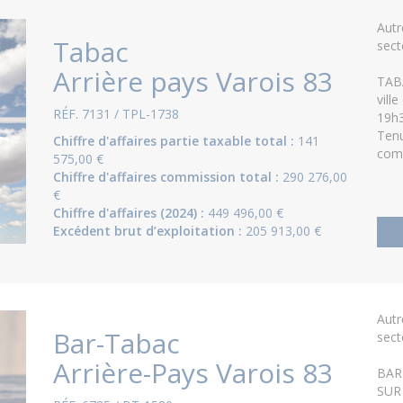
Aut
Tabac
sect
Arrière pays Varois 83
TABA
vill
RÉF. 7131 / TPL-1738
19h3
Tenu
Chiffre d'affaires partie taxable total :
141
comp
575,00 €
Chiffre d'affaires commission total :
290 276,00
€
Chiffre d'affaires (2024) :
449 496,00 €
Excédent brut d’exploitation :
205 913,00 €
Aut
Bar-Tabac
sect
Arrière-Pays Varois 83
BAR
SUR